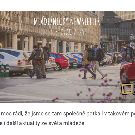
moc rádi, že jsme se tam společně potkali v takovém poč
i další aktuality ze světa mládeže.