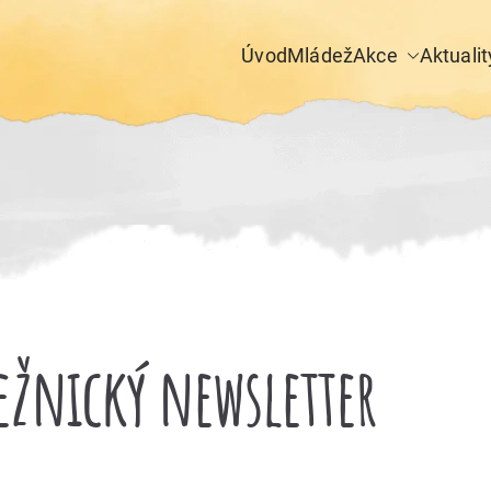
Úvod
Mládež
Akce
Aktualit
dežnický newsletter