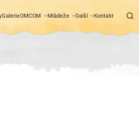
y
Galerie
OM
COM
Mládeže
Další
Kontakt