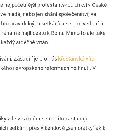
je nejpočetnější protestantskou církví v České
prve hledá, nebo jen shání společenství, ve
ěchto pravidelných setkáních se pod vedením
omáháme najít cestu k Bohu. Mimo to ale také
 každý srdečně vítán.
vání. Zásadní je pro nás
křesťanská víra
,
kého i evropského reformačního hnutí. V
žníky zde v každém seniorátu zastupuje
ích setkání, přes víkendové „seniorátky“ až k