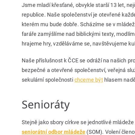
Jsme mladí křesťané, obvykle starší 13 let, nej
republice. Naše společenství je otevřené každému
kterém mu bude dobře. Scházíme se v mládežích
faráře zamýšlíme nad biblickými texty, modlím
hrajeme hry, vzděláváme se, navštěvujeme kult
Naše příslušnost k ČCE se odráží na našich pr
bezpečné a otevřené společenství, veřejná s
sekulární společnosti
chceme být
hlasem naděj
Senioráty
Stejně jako sbory církve se jednotlivé mládeže
seniorátní odbor mládeže
(SOM). Volení členov