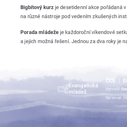
Bigbítový kurz
je desetidenní akce pořádaná v 
na různé nástroje pod vedením zkušených inst
Porada mládeže
je každoroční víkendové setk
a jejich možná řešení. Jednou za dva roky je 
ČCE
D
Evangelická
Vytvořil:
Da
mládež
Spravuje: D