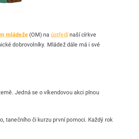
ím mládeže
(OM) na
ústředí
naší církve
nické dobrovolníky. Mládež dále má i své
 země. Jedná se o víkendovou akci plnou
ho, tanečního či kurzu první pomoci. Každý rok