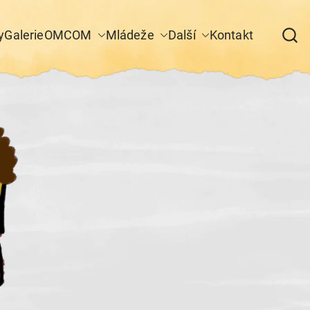
y
Galerie
OM
COM
Mládeže
Další
Kontakt