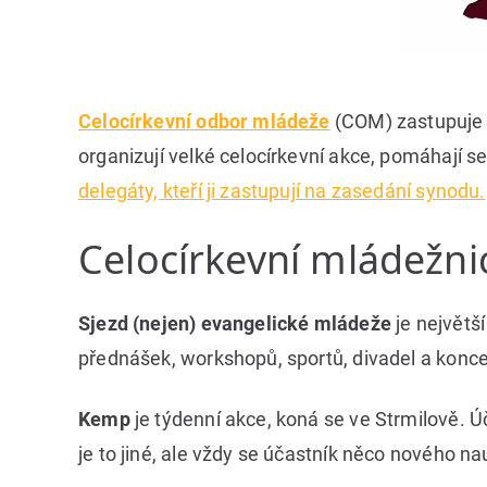
Celocírkevní odbor mládeže
(COM) zastupuje 
organizují velké celocírkevní akce, pomáhají s
delegáty, kteří ji zastupují na zasedání synodu.
Celocírkevní mládežni
Sjezd (nejen) evangelické mládeže
je největš
přednášek, workshopů, sportů, divadel a konc
Kemp
je týdenní akce, koná se ve Strmilově. Ú
je to jiné, ale vždy se účastník něco nového na