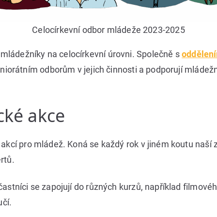
Celocírkevní odbor mládeže 2023-2025
mládežníky na celocírkevní úrovni. Společně s
oddělen
eniorátním odborům v jejich činnosti a podporují mládež
cké akce
í akcí pro mládež. Koná se každý rok v jiném koutu naší
ertů.
častníci se zapojují do různých kurzů, například filmové
učí.