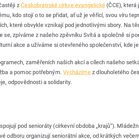
častěji z
Českobratrské církve evangelické
(ČCE), která 
, kdo stojí o to se přidat, ať už je věřící, svou víru te
, které obvykle vznikají pod jednotlivými sbory. Na t
e se, zpíváme z našeho zpěvníku Svítá a společně si p
urní akce a užíváme si otevřeného společenství, kde je
ogramech, zaměřeních našich akcí a cílech našeho setká
lužba a pomoc potřebným.
Vycházíme
z dlouholetého čes
e, odpovědnosti a solidarity.
 spojují pod senioráty (církevní obdoba „krajů“). Mláde
é odboru organizují seniorátní akce, od krátkých večern