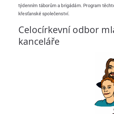
týdenním táborům a brigádám. Program těchto ak
křesťanské společenství.
Celocírkevní odbor ml
kanceláře