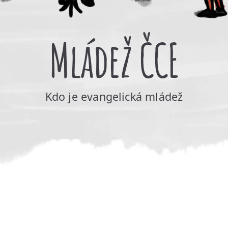
Mládež ČCE
Kdo je evangelická mládež