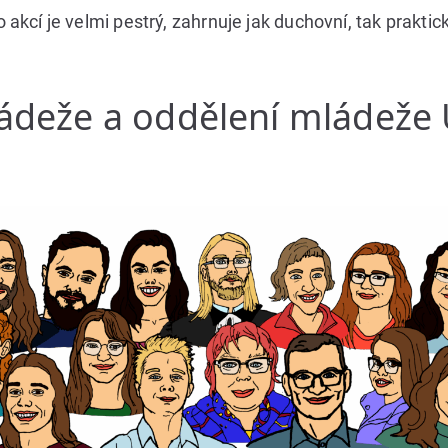
cí je velmi pestrý, zahrnuje jak duchovní, tak praktic
ádeže a oddělení mládeže Ú