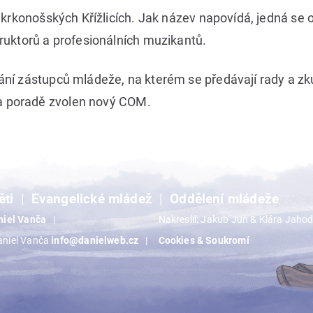
krkonošských Křížlicích. Jak název napovídá, jedná se o
ruktorů a profesionálních muzikantů.
ání zástupců mládeže, na kterém se předávají rady a zk
na poradě zvolen nový COM.
ěti
Evangelické mládež
Oddělení mládeže
niel Vanča
Nakreslil: Jakub Jun & Klára Jaho
aniel Vanča
info@danielweb.cz
Cookies & Soukromí