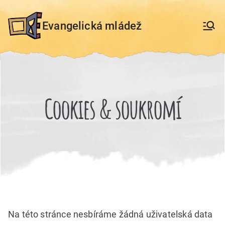
Přeskočit
na
Evangelická mládež
obsah
Cookies & soukromí
Na této stránce nesbíráme žádná uživatelská data