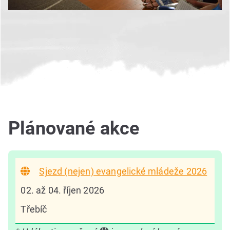
Plánované akce
Sjezd (nejen) evangelické mládeže 2026
02. až 04. říjen 2026
Třebíč