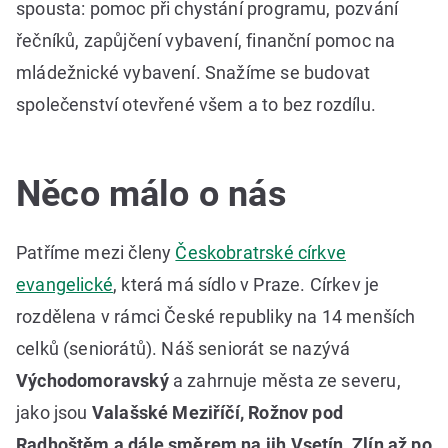
spousta: pomoc při chystání programu, pozvání
řečníků, zapůjčení vybavení, finanční pomoc na
mládežnické vybavení. Snažíme se budovat
společenství otevřené všem a to bez rozdílu.
Něco málo o nás
Patříme mezi členy
Českobratrské církve
evangelické
, která má sídlo v Praze. Církev je
rozdělena v rámci České republiky na 14 menších
celků (seniorátů). Náš seniorát se nazývá
Východomoravský
a zahrnuje města ze severu,
jako jsou
Valašské Meziříčí, Rožnov pod
Radhoštěm a dále směrem na jih Vsetín, Zlín až po