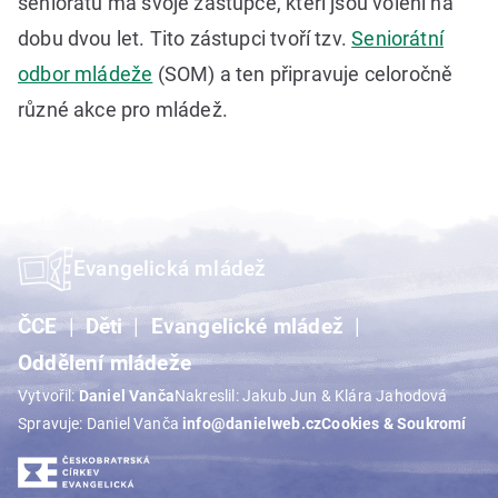
seniorátu má svoje zástupce, kteří jsou voleni na
dobu dvou let. Tito zástupci tvoří tzv.
Seniorátní
odbor mládeže
(SOM) a ten připravuje celoročně
různé akce pro mládež.
Evangelická mládež
ČCE
Děti
Evangelické mládež
Oddělení mládeže
Vytvořil:
Daniel Vanča
Nakreslil: Jakub Jun & Klára Jahodová
Spravuje: Daniel Vanča
info@danielweb.cz
Cookies & Soukromí