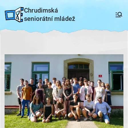
Přeskočit
Chrudimská
na
seniorátní mládež
obsah