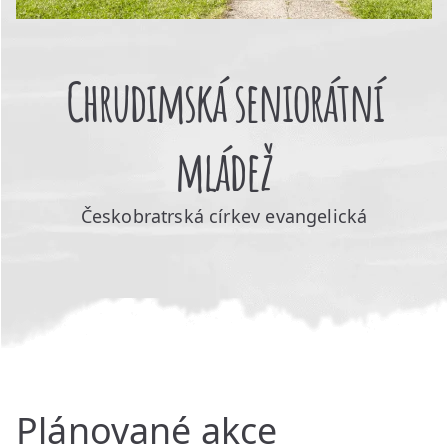
Chrudimská seniorátní
mládež
Českobratrská církev evangelická
Plánované akce