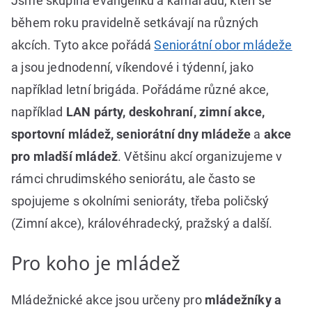
Jsme skupina evangelíků a kamarádů, kteří se
během roku pravidelně setkávají na různých
akcích. Tyto akce pořádá
Seniorátní obor mládeže
a jsou jednodenní, víkendové i týdenní, jako
například letní brigáda. Pořádáme různé akce,
například
LAN párty, deskohraní, zimní akce,
sportovní mládež, seniorátní dny mládeže
a
akce
pro mladší mládež
. Většinu akcí organizujeme v
rámci chrudimského seniorátu, ale často se
spojujeme s okolními senioráty, třeba poličský
(Zimní akce), královéhradecký, pražský a další.
Pro koho je mládež
Mládežnické akce jsou určeny pro
mládežníky a