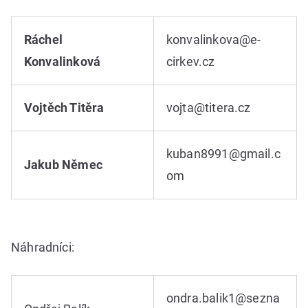
Ráchel
konvalinkova@e-
Konvalinková
cirkev.cz
Vojtěch Titěra
vojta@titera.cz
kuban8991@gmail.c
Jakub Němec
om
Náhradníci:
ondra.balik1@sezna