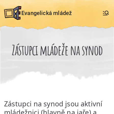
Přeskočit
na
Evangelická mládež
obsah
Zástupci mládeže na synod
Zástupci na synod jsou aktivní
mládežnici (hlavně na jaře) a