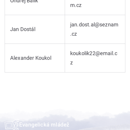
Ondřej Balík
m.cz
jan.dost.al@seznam
Jan Dostál
.cz
koukolik22@email.c
Alexander Koukol
z
Evangelická mládež