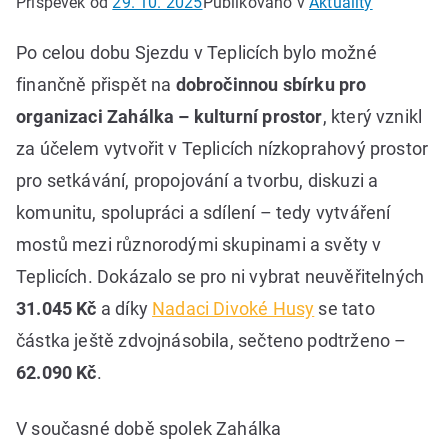
Příspěvek od
29. 10. 2025
Publikováno v
Aktuality
Po celou dobu Sjezdu v Teplicích bylo možné
finančně přispět na
dobročinnou sbírku pro
organizaci Zahálka – kulturní prostor
, který vznikl
za účelem vytvořit v Teplicích nízkoprahový prostor
pro setkávání, propojování a tvorbu, diskuzi a
komunitu, spolupráci a sdílení – tedy vytváření
mostů mezi různorodými skupinami a světy v
Teplicích. Dokázalo se pro ni vybrat neuvěřitelných
31.045 Kč
a díky
Nadaci Divoké Husy
se tato
částka ještě zdvojnásobila, sečteno podtrženo –
62.090 Kč
.
V současné době spolek Zahálka