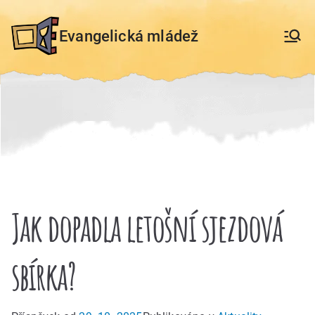
Přeskočit
na
Evangelická mládež
obsah
Jak dopadla letošní sjezdová
sbírka?