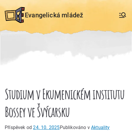
Přeskočit
na
Evangelická mládež
obsah
Studium v Ekumenickém institutu
Bossey ve Švýcarsku
Příspěvek od
24. 10. 2025
Publikováno v
Aktuality