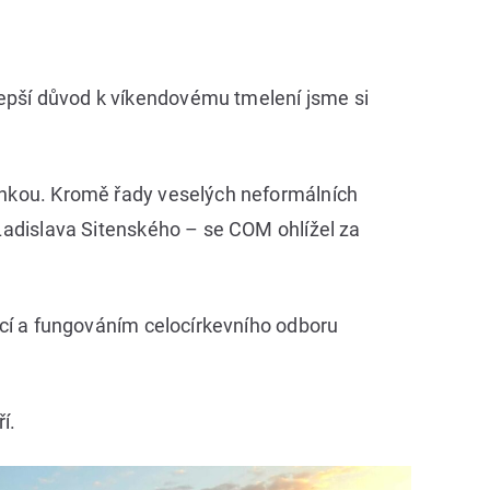
lepší důvod k víkendovému tmelení jsme si
dinkou. Kromě řady veselých neformálních
 Ladislava Sitenského – se COM ohlížel za
epcí a fungováním celocírkevního odboru
í.