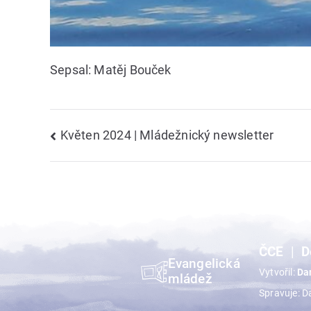
Sepsal: Matěj Bouček
Navigace
Květen 2024 | Mládežnický newsletter
pro
příspěvek
ČCE
D
Evangelická
Vytvořil:
Da
mládež
Spravuje: D