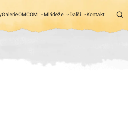
y
Galerie
OM
COM
Mládeže
Další
Kontakt