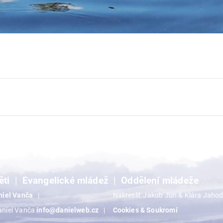
ěti
Evangelické mládež
Oddělení mládeže
niel Vanča
Nakreslil: Jakub Jun & Klára Jaho
aniel Vanča
info@danielweb.cz
Cookies & Soukromí