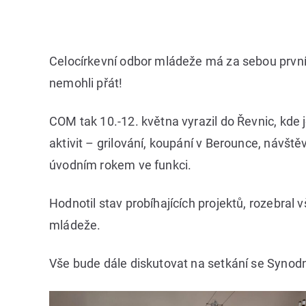
Celocírkevní odbor mládeže má za sebou první 
nemohli přát!
COM tak 10.-12. května vyrazil do Řevnic, kde
aktivit – grilování, koupání v Berounce, návšt
úvodním rokem ve funkci.
Hodnotil stav probíhajících projektů, rozebral
mládeže.
Vše bude dále diskutovat na setkání se Synodní