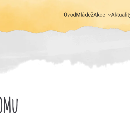
Úvod
Mládež
Akce
Aktualit
COMu