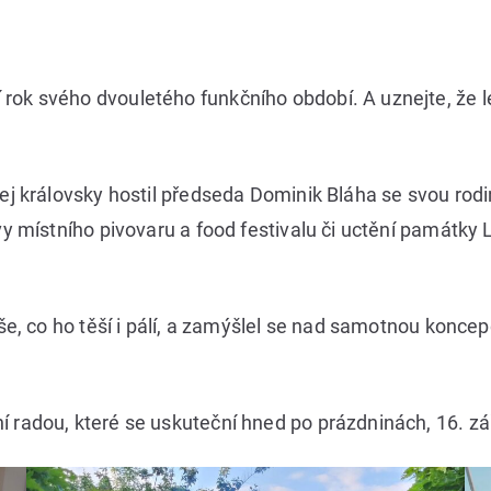
rok svého dvouletého funkčního období. A uznejte, že 
 jej královsky hostil předseda Dominik Bláha se svou ro
ěvy místního pivovaru a food festivalu či uctění památky
 vše, co ho těší i pálí, a zamýšlel se nad samotnou konc
 radou, které se uskuteční hned po prázdninách, 16. zář