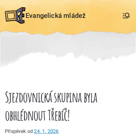
Přeskočit
na
Evangelická mládež
obsah
Sjezdovnická skupina byla
obhlédnout Třebíč!
Příspěvek od
24. 1. 2026