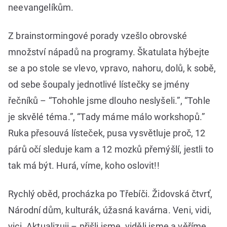
neevangelíkům.
Z brainstormingové porady vzešlo obrovské
množství nápadů na programy. Škatulata hýbejte
se a po stole se vlevo, vpravo, nahoru, dolů, k sobě,
od sebe šoupaly jednotlivé lístečky se jmény
řečníků – “Tohohle jsme dlouho neslyšeli.”, “Tohle
je skvělé téma.”, “Tady máme málo workshopů.”
Ruka přesouvá lísteček, pusa vysvětluje proč, 12
párů očí sleduje kam a 12 mozků přemýšlí, jestli to
tak má být. Hurá, víme, koho oslovit!!
Rychlý oběd, procházka po Třebíči. Židovská čtvrť,
Národní dům, kulturák, úžasná kavárna. Veni, vidi,
vici. Aktualizuji – přišli jsme, viděli jsme a věříme,