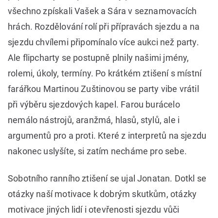
všechno zpískali Vašek a Sára v seznamovacích
hrách. Rozdělování rolí při přípravách sjezdu a na
sjezdu chvílemi připomínalo více aukci než party.
Ale flipcharty se postupně plnily našimi jmény,
rolemi, úkoly, termíny. Po krátkém ztišení s místní
farářkou Martinou Zuštinovou se party vibe vrátil
při výběru sjezdových kapel. Farou burácelo
nemálo nástrojů, aranžmá, hlasů, stylů, ale i
argumentů pro a proti. Které z interpretů na sjezdu
nakonec uslyšíte, si zatím necháme pro sebe.
Sobotního ranního ztišení se ujal Jonatan. Dotkl se
otázky naší motivace k dobrým skutkům, otázky
motivace jiných lidí i otevřenosti sjezdu vůči