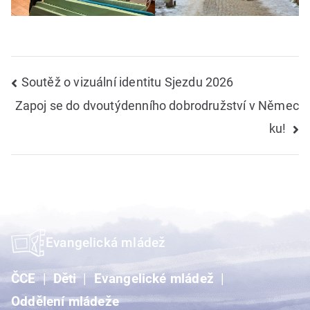
Navigace
Soutěž o vizuální identitu Sjezdu 2026
Zapoj se do dvoutýdenního dobrodružství v Němec
pro
ku!
příspěvek
Evangelická mládež
ČCE
Děti
Evangelické mládež
Oddělení mládeže