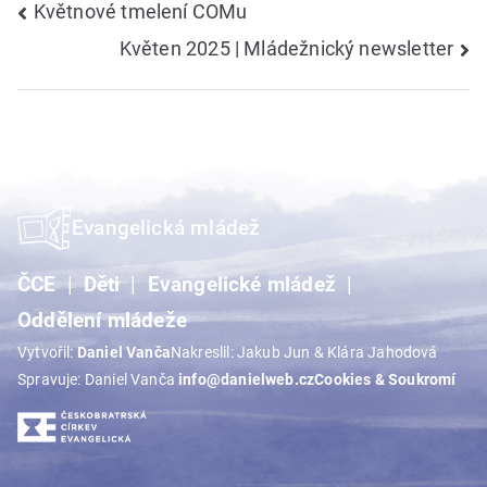
Navigace
Květnové tmelení COMu
Květen 2025 | Mládežnický newsletter
pro
příspěvek
Evangelická mládež
ČCE
Děti
Evangelické mládež
Oddělení mládeže
Vytvořil:
Daniel Vanča
Nakreslil: Jakub Jun & Klára Jahodová
Spravuje: Daniel Vanča
info@danielweb.cz
Cookies & Soukromí