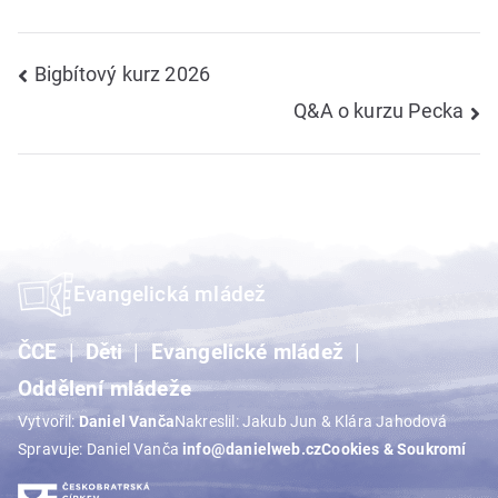
Navigace
Bigbítový kurz 2026
Q&A o kurzu Pecka
pro
příspěvek
Evangelická mládež
ČCE
Děti
Evangelické mládež
Oddělení mládeže
Vytvořil:
Daniel Vanča
Nakreslil: Jakub Jun & Klára Jahodová
Spravuje: Daniel Vanča
info@danielweb.cz
Cookies & Soukromí