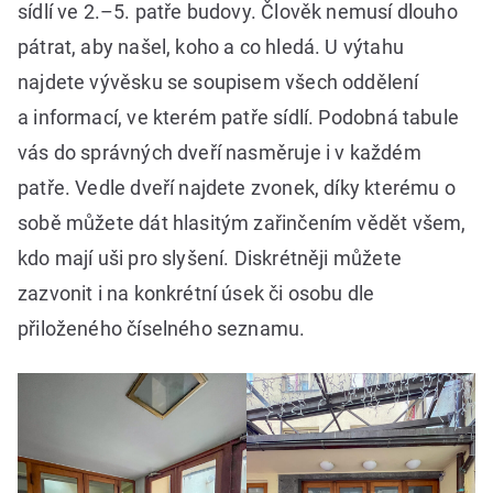
sídlí ve 2.–5. patře budovy. Člověk nemusí dlouho
pátrat, aby našel, koho a co hledá. U výtahu
najdete vývěsku se soupisem všech oddělení
a informací, ve kterém patře sídlí. Podobná tabule
vás do správných dveří nasměruje i v každém
patře. Vedle dveří najdete zvonek, díky kterému o
sobě můžete dát hlasitým zařinčením vědět všem,
kdo mají uši pro slyšení. Diskrétněji můžete
zazvonit i na konkrétní úsek či osobu dle
přiloženého číselného seznamu.