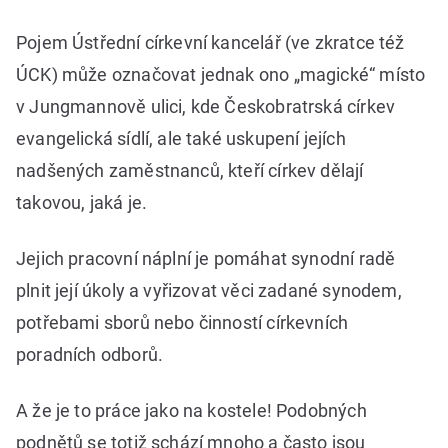
Pojem Ústřední církevní kancelář (ve zkratce též
ÚCK) může označovat jednak ono „magické“ místo
v Jungmannově ulici, kde Českobratrská církev
evangelická sídlí, ale také uskupení jejích
nadšených zaměstnanců, kteří církev dělají
takovou, jaká je.
Jejich pracovní náplní je pomáhat synodní radě
plnit její úkoly a vyřizovat věci zadané synodem,
potřebami sborů nebo činností církevních
poradních odborů.
A že je to práce jako na kostele! Podobných
podnětů se totiž schází mnoho a často jsou