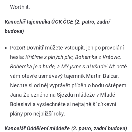
Worth it.
Kancelář tajemníka ÚCK ČCE (2. patro, zadní
budova)
Pozor! Dovnitř můžete vstoupit, jen po provolání
hesla:
Křičíme z plných plic, Bohemka z Vršovic,
Bohemka je a bude, a MY jsme s ní všude!
Až poté
vám otevře usměvavý tajemník Martin Balcar.
Nechte si od něj vyprávět příběh o hodu oštěpem
Jana Železného na Sjezdu mládeže v Mladé
Boleslavi a vyslechněte si nejtajnější církevní
plány pro nejbližší roky.
Kancelář Oddělení mládeže (2. patro, zadní budova)