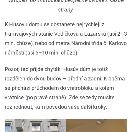
vstupem do vnitrobloku bezpečně uvidíte z každé
strany.
K Husovu domu se dostanete nejrychleji z
tramvajových stanic Vodičkova a Lazarská (asi 2–3
min. chůze), nebo od metra Národní třída či Karlovo
náměstí (asi 5–10 min. chůze).
Pozor, teď přijde chyták! Husův dům je totiž
rozdělen do dvou budov – přední a zadní. K oběma
se přichází průchodem do vnitrobloku a kolem
vrátnice (po pravé straně). Zde se tedy musíte
rozhodnout, kam povedou vaše další kroky.