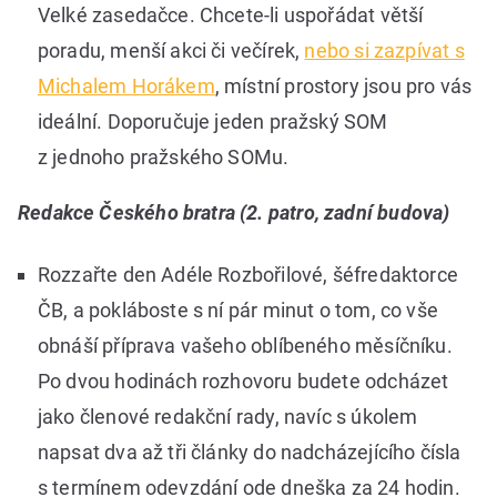
Velké zasedačce. Chcete-li uspořádat větší
poradu, menší akci či večírek,
nebo si zazpívat s
Michalem Horákem
, místní prostory jsou pro vás
ideální. Doporučuje jeden pražský SOM
z jednoho pražského SOMu.
Redakce Českého bratra (2. patro, zadní budova)
Rozzařte den Adéle Rozbořilové, šéfredaktorce
ČB, a pokláboste s ní pár minut o tom, co vše
obnáší příprava vašeho oblíbeného měsíčníku.
Po dvou hodinách rozhovoru budete odcházet
jako členové redakční rady, navíc s úkolem
napsat dva až tři články do nadcházejícího čísla
s termínem odevzdání ode dneška za 24 hodin.