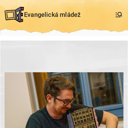
Přeskočit
na
Evangelická mládež
obsah