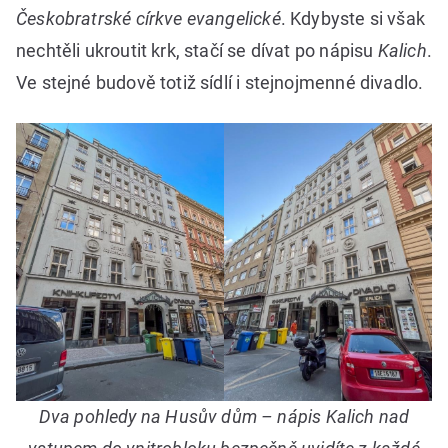
Českobratrské církve evangelické
. Kdybyste si však
nechtěli ukroutit krk, stačí se dívat po nápisu
Kalich
.
Ve stejné budově totiž sídlí i stejnojmenné divadlo.
Dva pohledy na Husův dům – nápis Kalich nad