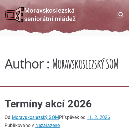
Přeskočit
Moravskoslezská
na
seniorátní mládež
obsah
Author :
Moravskoslezský SOM
Termíny akcí 2026
Od
Moravskoslezský SOM
Příspěvek od
11. 2. 2026
Publikováno v
Nezařazené