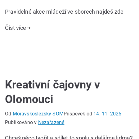
Pravidelné akce mládeží ve sborech najdeš zde
Číst více
Kreativní čajovny v
Olomouci
Od
Moravskoslezský SOM
Příspěvek od
14. 11. 2025
Publikováno v
Nezařazené
Chceš něco tvořit a sdílet to spolu s dalšíma lidma?