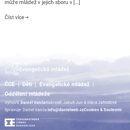
může mládež v jejich sboru v […]
Číst více
Evangelická mládež
ČCE
Děti
Evangelické mládež
Oddělení mládeže
Vytvořil:
Daniel Vanča
Nakreslil: Jakub Jun & Klára Jahodová
Spravuje: Daniel Vanča
info@danielweb.cz
Cookies & Soukromí