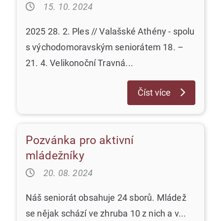
15. 10. 2024
2025 28. 2. Ples // Valašské Athény - spolu
s východomoravským seniorátem 18. –
21. 4. Velikonoční Travná...
Číst více
Pozvánka pro aktivní
Nezařazené
mládežníky
20. 08. 2024
Náš seniorát obsahuje 24 sborů. Mládež
se nějak schází ve zhruba 10 z nich a v...