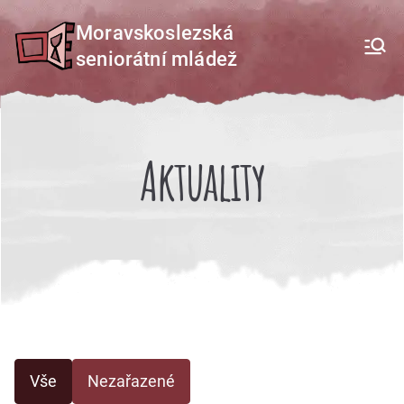
Přeskočit
Moravskoslezská
na
seniorátní mládež
obsah
Aktuality
Vše
Nezařazené