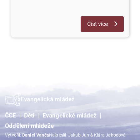
Číst více
Evangelická mládež
ČCE
Děti
Evangelické mládež
Oddělení mládeže
Vytvořil:
Daniel Vanča
Nakreslil: Jakub Jun & Klára Jahodová