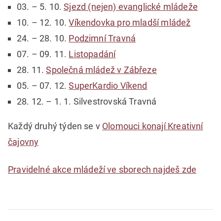
03. – 5. 10.
Sjezd (nejen) evanglické mládeže
10. – 12. 10.
Víkendovka pro mladší mládež
24. – 28. 10.
Podzimní Travná
07. – 09. 11.
Listopadání
28. 11.
Společná mládež v Zábřeze
05. – 07. 12.
SuperKardio Víkend
28. 12. – 1. 1. Silvestrovská Travná
Každý druhý týden se v
Olomouci konají Kreativní
čajovny
Pravidelné akce mládeží ve sborech najdeš zde