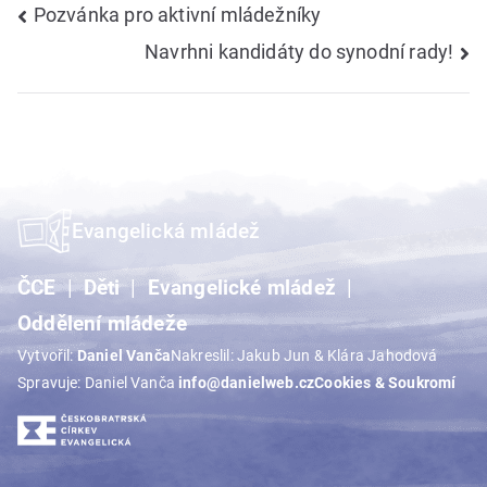
Navigace
Pozvánka pro aktivní mládežníky
Navrhni kandidáty do synodní rady!
pro
příspěvek
Evangelická mládež
ČCE
Děti
Evangelické mládež
Oddělení mládeže
Vytvořil:
Daniel Vanča
Nakreslil: Jakub Jun & Klára Jahodová
Spravuje: Daniel Vanča
info@danielweb.cz
Cookies & Soukromí