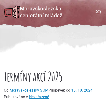
Přeskočit
Moravskoslezská
na
seniorátní mládež
obsah
Termíny akcí 2025
Od
Moravskoslezský SOM
Příspěvek od
15. 10. 2024
Publikováno v
Nezařazené