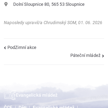
Dolní Sloupnice 80, 565 53 Sloupnice
Naposledy upravil/a Chrudimský SOM, 01. 06. 2026
Navigace
PodZimní akce
Páteční mládež
pro
příspěvek
Evangelická mládež
ČCE
Děti
Evangelické mládež