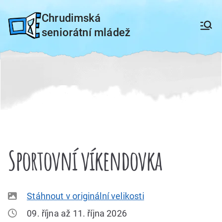
Přeskočit
Chrudimská
na
seniorátní mládež
obsah
Sportovní víkendovka
Stáhnout v originální velikosti
09. října až 11. října 2026