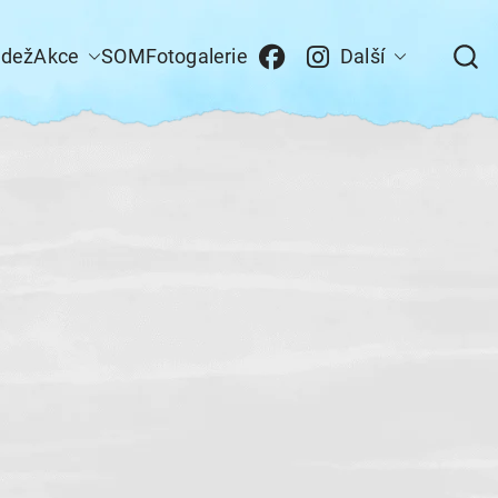
ádež
Akce
SOM
Fotogalerie
Další