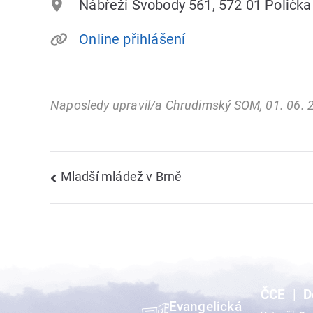
Nábřeží Svobody 561, 572 01 Polička
Online přihlášení
Naposledy upravil/a Chrudimský SOM, 01. 06. 
Navigace
Mladší mládež v Brně
pro
příspěvek
ČCE
D
Evangelická