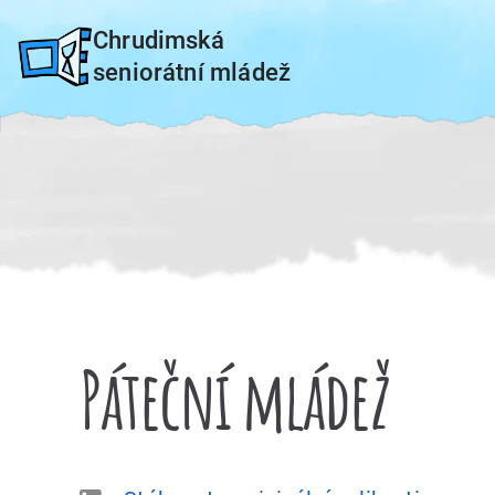
Přeskočit
Chrudimská
na
seniorátní mládež
obsah
Páteční mládež