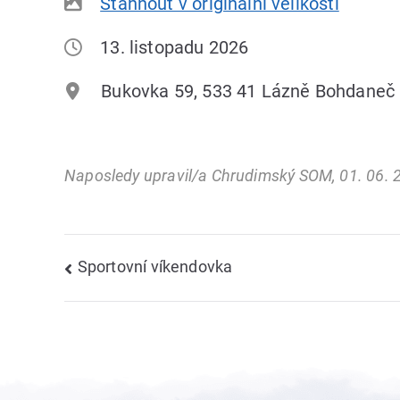
Stáhnout v originální velikosti
13. listopadu 2026
Bukovka 59, 533 41 Lázně Bohdaneč
Naposledy upravil/a Chrudimský SOM, 01. 06. 
Navigace
Sportovní víkendovka
pro
příspěvek