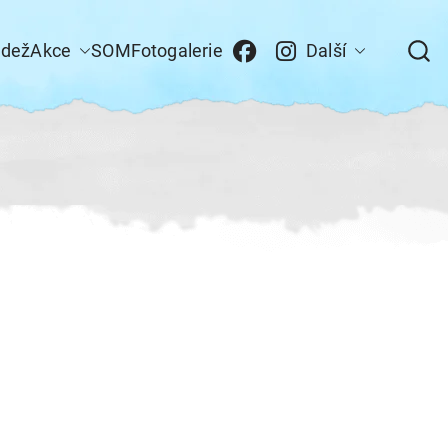
ádež
Akce
SOM
Fotogalerie
Další