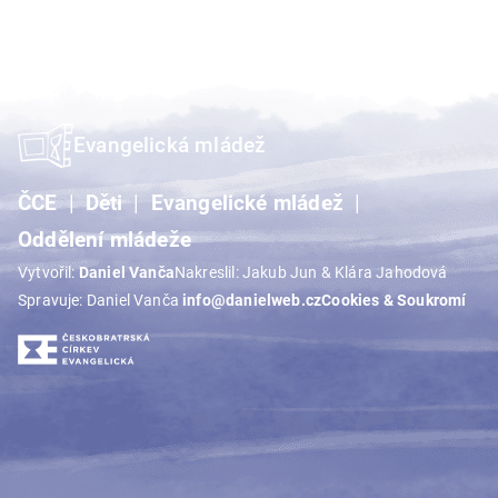
Evangelická mládež
ČCE
Děti
Evangelické mládež
Oddělení mládeže
Vytvořil:
Daniel Vanča
Nakreslil: Jakub Jun & Klára Jahodová
Spravuje: Daniel Vanča
info@danielweb.cz
Cookies & Soukromí