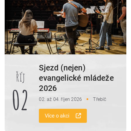
Sjezd (nejen)
říj
evangelické mládeže
02
2026
02. až 04. říjen 2026
Třebíč
Více o akci