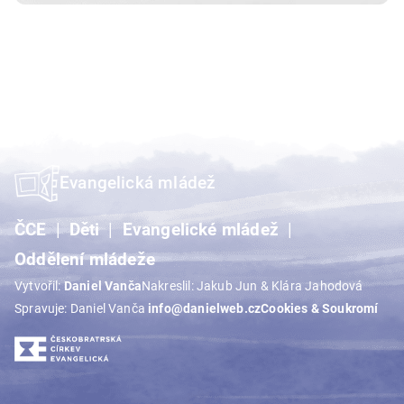
Evangelická mládež
ČCE
Děti
Evangelické mládež
Oddělení mládeže
Vytvořil:
Daniel Vanča
Nakreslil: Jakub Jun & Klára Jahodová
Spravuje: Daniel Vanča
info@danielweb.cz
Cookies & Soukromí