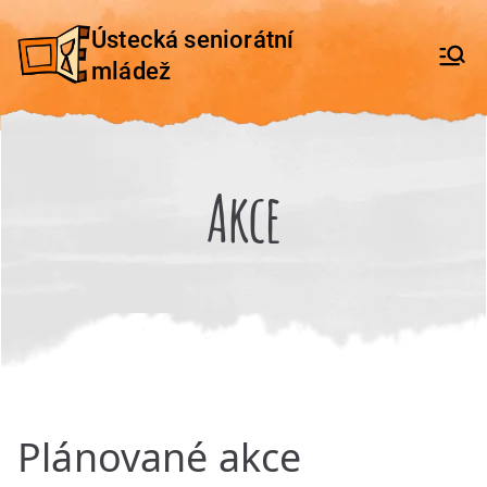
Přeskočit
Ústecká seniorátní
na
mládež
obsah
Akce
Plánované akce