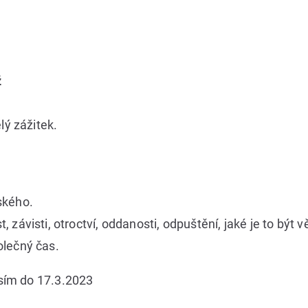
ž
lý zážitek.
ského.
t, závisti, otroctví, oddanosti, odpuštění, jaké je to bý
olečný čas.
osím do 17.3.2023