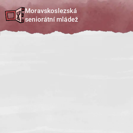
Přeskočit
Moravskoslezská
na
seniorátní mládež
obsah