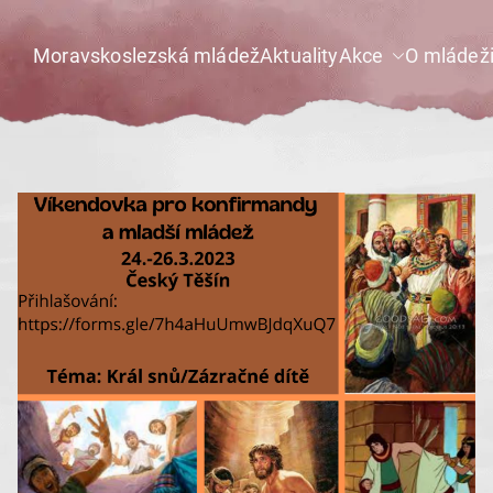
Moravskoslezská mládež
Aktuality
Akce
O mládež