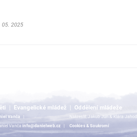
 05. 2025
ěti
Evangelické mládež
Oddělení mládeže
niel Vanča
Nakreslil: Jakub Jun & Klára Jaho
aniel Vanča
info@danielweb.cz
Cookies & Soukromí