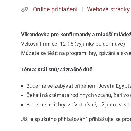
Online přihlášení
Webové stránky
Víkendovka pro konfirmandy a mladší mláde
Věková hranice: 12-15 (výjimky po domluvě)
Můžete se těšit na program, hry, zpívání a skvě
Téma: Král snů/Zázračné dítě
Budeme se zabývat příběhem Josefa Egypt
Čekají nás témata rodinných vztahů, žárlivos
Budeme hrát hry, zpívat písně, užijeme si sp
Již je spuštěno přihlašování, přihlašujte se pr