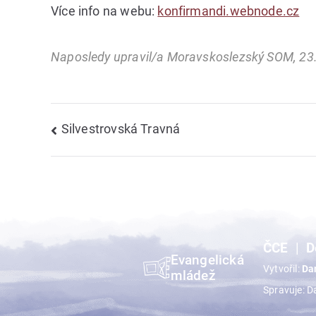
Více info na webu:
konfirmandi.webnode.cz
Naposledy upravil/a Moravskoslezský SOM, 23.
Navigace
Silvestrovská Travná
pro
příspěvek
ČCE
D
Evangelická
Vytvořil:
Da
mládež
Spravuje: D