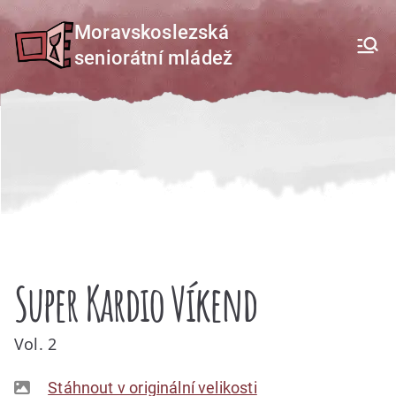
Přeskočit
Moravskoslezská
na
seniorátní mládež
obsah
Super Kardio Víkend
Vol. 2
Stáhnout v originální velikosti