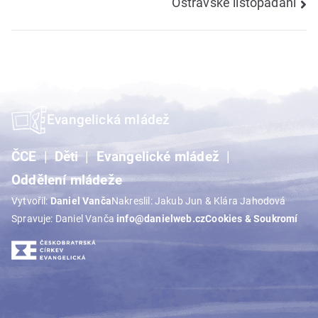
Ostravské listopadání
pro
příspěvek
Evangelická mládež
ČCE
Děti
Evangelické mládež
Oddělení mládeže
Vytvořil:
Daniel Vanča
Nakreslil: Jakub Jun & Klára Jahodová
Spravuje: Daniel Vanča
info@danielweb.cz
Cookies & Soukromí