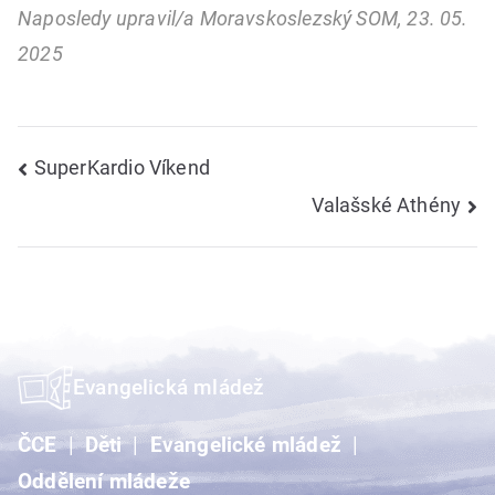
Naposledy upravil/a Moravskoslezský SOM, 23. 05.
2025
Navigace
SuperKardio Víkend
Valašské Athény
pro
příspěvek
Evangelická mládež
ČCE
Děti
Evangelické mládež
Oddělení mládeže