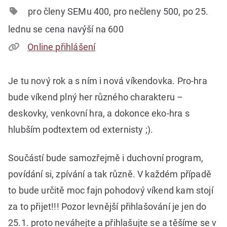
pro členy SEMu 400, pro nečleny 500, po 25.
lednu se cena navýší na 600
Online přihlášení
Je tu nový rok a s ním i nová víkendovka. Pro-hra
bude víkend plný her různého charakteru –
deskovky, venkovní hra, a dokonce eko-hra s
hlubším podtextem od externisty ;).
Součástí bude samozřejmě i duchovní program,
povídání si, zpívání a tak různě. V každém případě
to bude určitě moc fajn pohodový víkend kam stojí
za to přijet!!! Pozor levnější přihlašování je jen do
25.1. proto neváhejte a přihlašujte se a těšíme se v