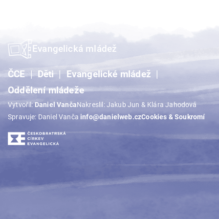
Evangelická mládež
ČCE
Děti
Evangelické mládež
Oddělení mládeže
Vytvořil:
Daniel Vanča
Nakreslil: Jakub Jun & Klára Jahodová
Spravuje: Daniel Vanča
info@danielweb.cz
Cookies & Soukromí