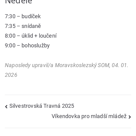
Neděle
7:30 – budíček
7:35 – snídaně
8:00 – úklid + loučení
9:00 – bohoslužby
Naposledy upravil/a Moravskoslezský SOM, 04. 01.
2026
Navigace
Silvestrovská Travná 2025
Víkendovka pro mladší mládež
pro
příspěvek