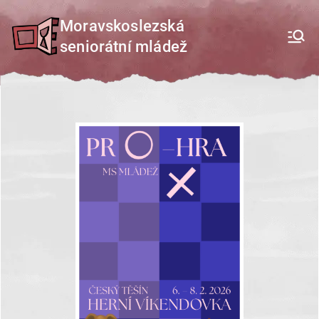
Přeskočit
Moravskoslezská
na
seniorátní mládež
obsah