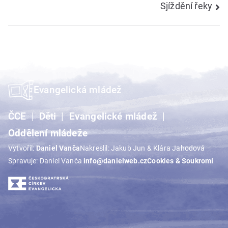
Sjíždění řeky
pro
příspěvek
Evangelická mládež
ČCE
Děti
Evangelické mládež
Oddělení mládeže
Vytvořil:
Daniel Vanča
Nakreslil: Jakub Jun & Klára Jahodová
Spravuje: Daniel Vanča
info@danielweb.cz
Cookies & Soukromí