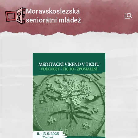
Přeskočit
Moravskoslezská
na
seniorátní mládež
obsah