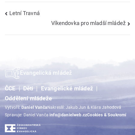
Navigace
Letní Travná
Víkendovka pro mladší mládež
pro
příspěvek
Evangelická mládež
ČCE
Děti
Evangelické mládež
Oddělení mládeže
Vytvořil:
Daniel Vanča
Nakreslil: Jakub Jun & Klára Jahodová
Spravuje: Daniel Vanča
info@danielweb.cz
Cookies & Soukromí