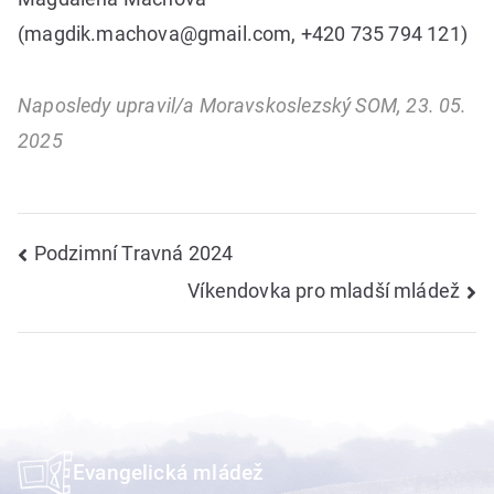
(magdik.machova@gmail.com, +420 735 794 121)
Naposledy upravil/a Moravskoslezský SOM, 23. 05.
2025
Navigace
Podzimní Travná 2024
Víkendovka pro mladší mládež
pro
příspěvek
Evangelická mládež