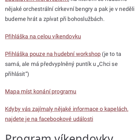
nějaké orchestrální církevní bengry a pak je v neděli
budeme hrát a zpívat při bohoslužbách.
Přihláška na celou víkendovku
Přihláška pouze na hudební workshop
(je to ta
samá, ale má předvyplněný puntík u „Chci se
přihlásit“)
Mapa míst konání programu
Kdyby vás zajímaly nějaké informace o kapelách,
najdete je na facebookové události
Program víkendovky