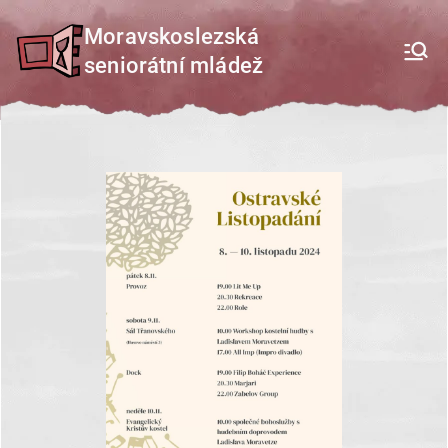
Přeskočit
Moravskoslezská
na
seniorátní mládež
obsah