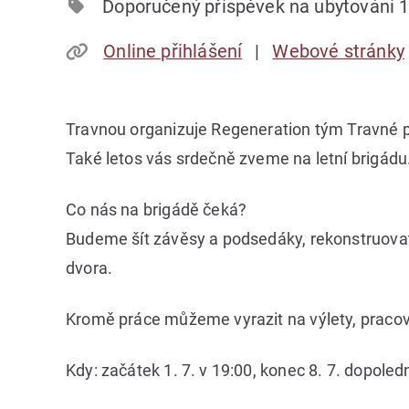
Doporučený příspěvek na ubytování 1
Online přihlášení
Webové stránky
Travnou organizuje Regeneration tým Travné po
Také letos vás srdečně zveme na letní brigádu
Co nás na brigádě čeká?
Budeme šít závěsy a podsedáky, rekonstruovat 
dvora.
Kromě práce můžeme vyrazit na výlety, pracova
Kdy: začátek 1. 7. v 19:00, konec 8. 7. dopoled