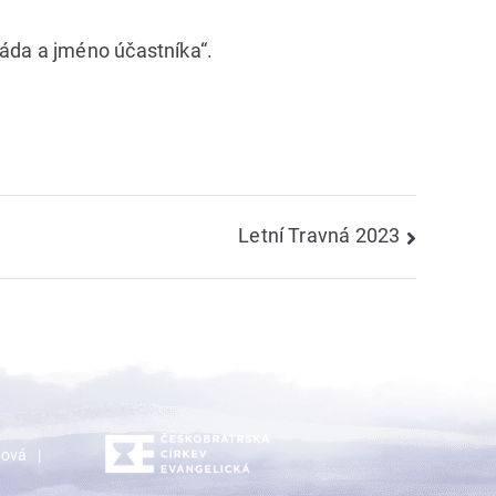
áda a jméno účastníka“.
Letní Travná 2023
dová