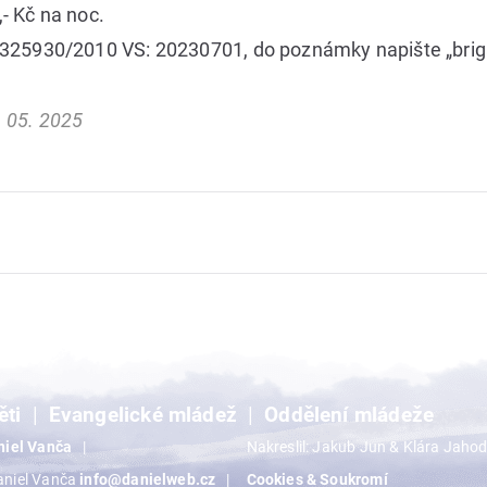
- Kč na noc.
0325930/2010 VS: 20230701, do poznámky napište „brig
 05. 2025
ěti
Evangelické mládež
Oddělení mládeže
niel Vanča
Nakreslil: Jakub Jun & Klára Jaho
aniel Vanča
info@danielweb.cz
Cookies & Soukromí