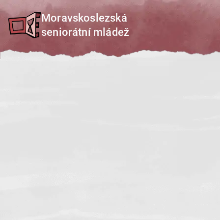
Přeskočit
Moravskoslezská
na
seniorátní mládež
obsah