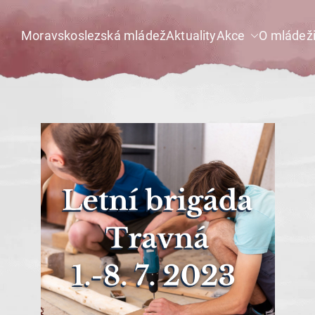
Moravskoslezská mládež
Aktuality
Akce
O mládež