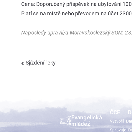
Cena: Doporučený příspěvek na ubytování 100,
Platí se na místě nebo převodem na účet 230
Naposledy upravil/a Moravskoslezský SOM, 23.
Navigace
Sjíždění řeky
pro
příspěvek
ČCE
D
Evangelická
Vytvořil:
Da
mládež
Spravuje: D