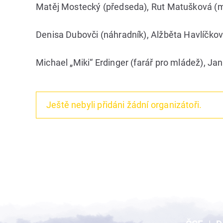
Matěj Mostecký (předseda), Rut Matušková (m
Denisa Dubovči (náhradník), Alžběta Havlíčkov
Michael „Miki“ Erdinger (farář pro mládež), Jan
Ještě nebyli přidáni žádní organizátoři.