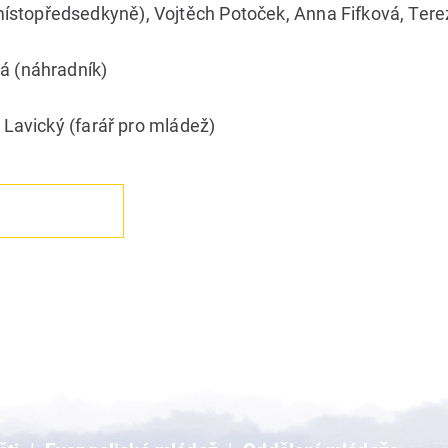
ístopředsedkyně), Vojtěch Potoček, Anna Fifková, Ter
á (náhradník)
 Lavický (farář pro mládež)