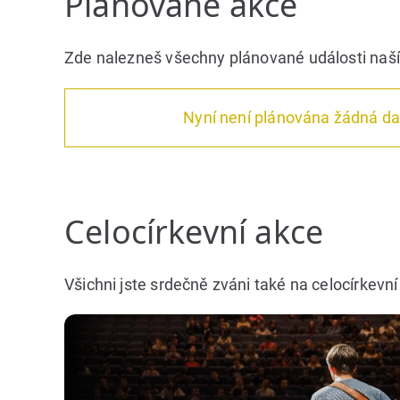
Plánované akce
Zde nalezneš všechny plánované události naš
Nyní není plánována žádná dal
Celocírkevní akce
Všichni jste srdečně zváni také na celocírkevn