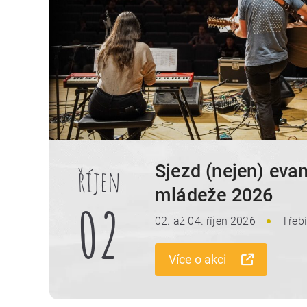
Sjezd (nejen) eva
říjen
mládeže 2026
02
02. až 04. říjen 2026
Třeb
Více o akci