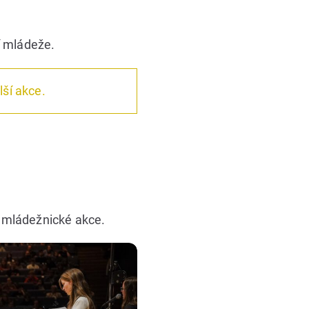
í mládeže.
ší akce.
í mládežnické akce.