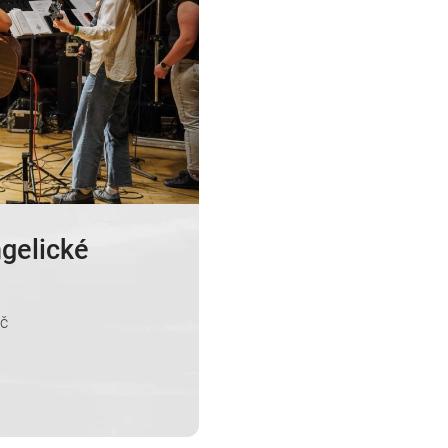
ngelické
íč