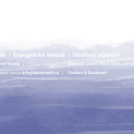
ěti
Evangelické mládež
Oddělení mládeže
niel Vanča
Nakreslil: Jakub Jun & Klára Jaho
aniel Vanča
info@danielweb.cz
Cookies & Soukromí