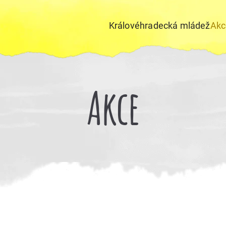
Královéhradecká mládež
Akc
Akce