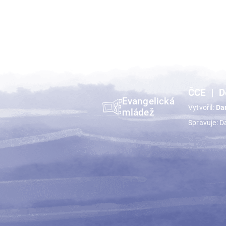
ČCE
D
Evangelická
Vytvořil:
Da
mládež
Spravuje: D