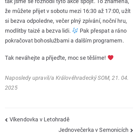
tak jsme se rozhodli tyto akce spojit. To znamená,
že můžete přijet v sobotu mezi 16:30 až 17:00, užít
si bezva odpoledne, večer plný zpívání, noční hru,
modlitby taizé a bezva lidi.
Pak přespat a ráno
pokračovat bohoslužbami a dalším programem.
Tak neváhejte a přijeďte, moc se těšíme!
Naposledy upravil/a Královéhradecký SOM, 21. 04.
2025
Navigace
Víkendovka v Letohradě
Jednovečerka v Semonicích
pro