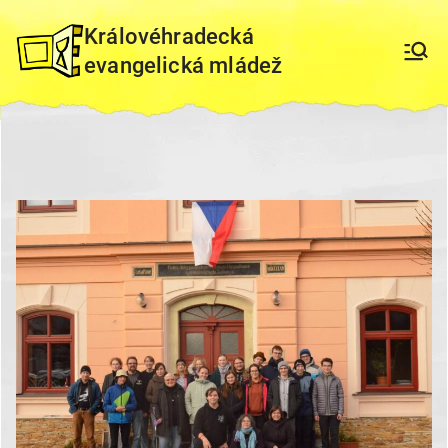
Přeskočit
Královéhradecká
na
evangelická mládež
obsah