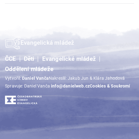
příspěvek
Evangelická mládež
ČCE
Děti
Evangelické mládež
Oddělení mládeže
Vytvořil:
Daniel Vanča
Nakreslil: Jakub Jun & Klára Jahodová
Spravuje: Daniel Vanča
info@danielweb.cz
Cookies & Soukromí