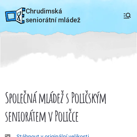
Přeskočit
Chrudimská
na
seniorátní mládež
obsah
Společná mládež s Poličským
seniorátem v Poličce
Stáhnout v originální velikosti