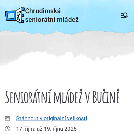
Přeskočit
Chrudimská
na
seniorátní mládež
obsah
Seniorátní mládež v Bučině
Stáhnout v originální velikosti
17. října až 19. října 2025