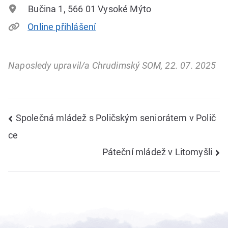
Bučina 1, 566 01 Vysoké Mýto
Online přihlášení
Naposledy upravil/a Chrudimský SOM, 22. 07. 2025
Navigace
Společná mládež s Poličským seniorátem v Polič
ce
pro
Páteční mládež v Litomyšli
příspěvek