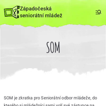
Přeskočit
Západočeská
na
seniorátní mládež
obsah
SOM
SOM je zkratka pro Seniorátní odbor mládeže, do
kterého si mládežníci sami volí své zástupce na