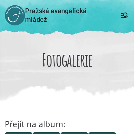
Přeskočit
Pražská evangelická
na
mládež
obsah
Fotogalerie
Přejít na album: