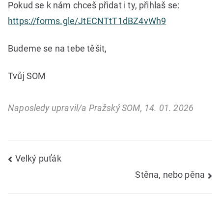
Pokud se k nám chceš přidat i ty, přihlaš se:
https://forms.gle/JtECNTtT1dBZ4vWh9
Budeme se na tebe těšit,
Tvůj SOM
Naposledy upravil/a Pražský SOM, 14. 01. 2026
Navigace
Velký puťák
Stěna, nebo pěna
pro
příspěvek