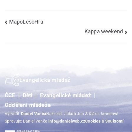
Navigace
MapoLesoHra
Kappa weekend
pro
příspěvek
Evangelická mládež
ČCE
Děti
Evangelické mládež
Oddělení mládeže
Vytvořil:
Daniel Vanča
Nakreslil: Jakub Jun & Klára Jahodová
Spravuje: Daniel Vanča
info@danielweb.cz
Cookies & Soukromí