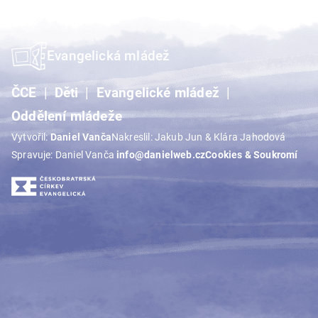
Evangelická mládež
ČCE
Děti
Evangelické mládež
Oddělení mládeže
Vytvořil:
Daniel Vanča
Nakreslil: Jakub Jun & Klára Jahodová
Spravuje: Daniel Vanča
info@danielweb.cz
Cookies & Soukromí