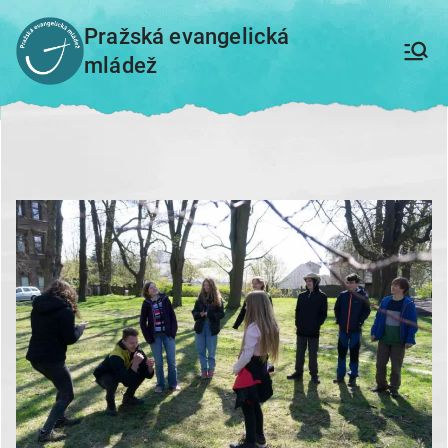
Přeskočit
Pražská evangelická
na
mládež
obsah