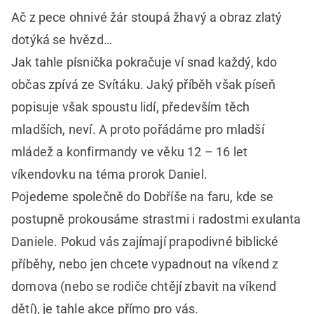
Ač z pece ohnivé žár stoupá žhavý a obraz zlatý
dotýká se hvězd…
Jak tahle písnička pokračuje ví snad každý, kdo
občas zpívá ze Svítáku. Jaký příběh však píseň
popisuje však spoustu lidí, především těch
mladších, neví. A proto pořádáme pro mladší
mládež a konfirmandy ve věku 12 – 16 let
víkendovku na téma prorok Daniel.
Pojedeme společně do Dobříše na faru, kde se
postupně prokousáme strastmi i radostmi exulanta
Daniele. Pokud vás zajímají prapodivné biblické
příběhy, nebo jen chcete vypadnout na víkend z
domova (nebo se rodiče chtějí zbavit na víkend
dětí), je tahle akce přímo pro vás.