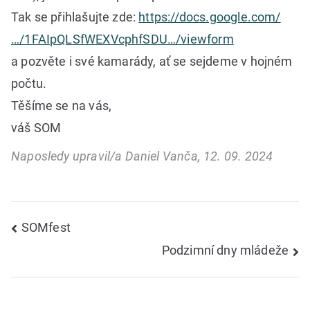
Tak se přihlašujte zde:
https://docs.google.com/
…/1FAIpQLSfWEXVcphfSDU…/viewform
a pozvěte i své kamarády, ať se sejdeme v hojném
počtu.
Těšíme se na vás,
váš SOM
Naposledy upravil/a Daniel Vanča, 12. 09. 2024
Navigace
SOMfest
Podzimní dny mládeže
pro
příspěvek