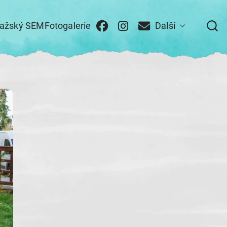
ražský SEM
Fotogalerie
Další