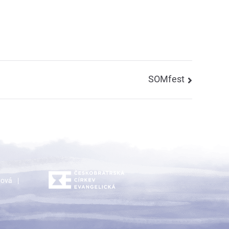
SOMfest
dová