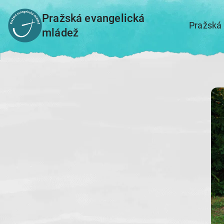
Přeskočit
Pražská evangelická
na
Pražská
mládež
obsah