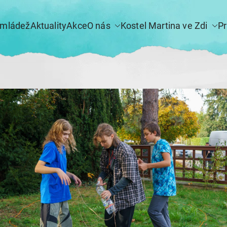
 mládež
Aktuality
Akce
O nás
Kostel Martina ve Zdi
P