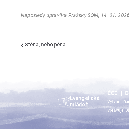
Naposledy upravil/a Pražský SOM, 14. 01. 202
Navigace
Stěna, nebo pěna
pro
příspěvek
ČCE
D
Evangelická
Vytvořil:
Da
mládež
Spravuje: D