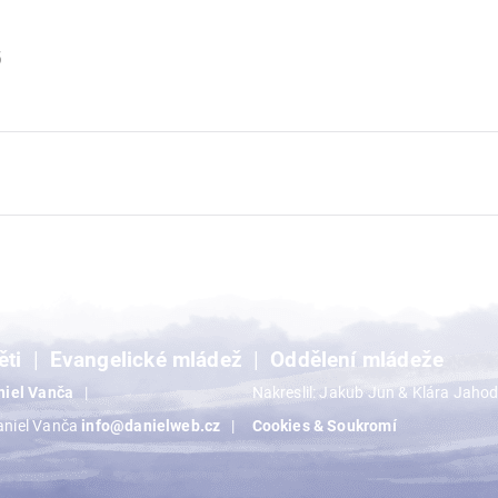
6
ěti
Evangelické mládež
Oddělení mládeže
niel Vanča
Nakreslil: Jakub Jun & Klára Jaho
aniel Vanča
info@danielweb.cz
Cookies & Soukromí