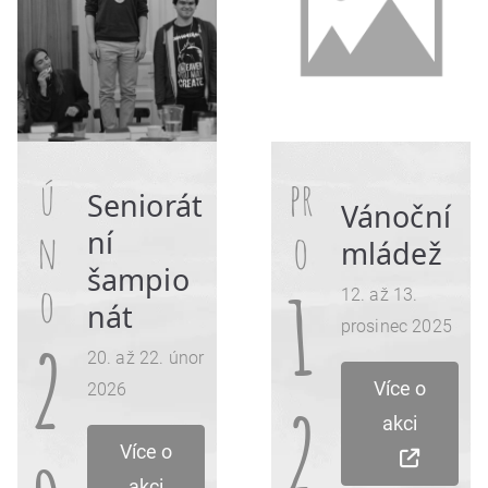
ú
pr
Seniorát
Vánoční
ní
n
o
mládež
šampio
1
o
12. až 13.
nát
prosinec 2025
2
20. až 22. únor
Více o
2026
2
akci
Více o
akci