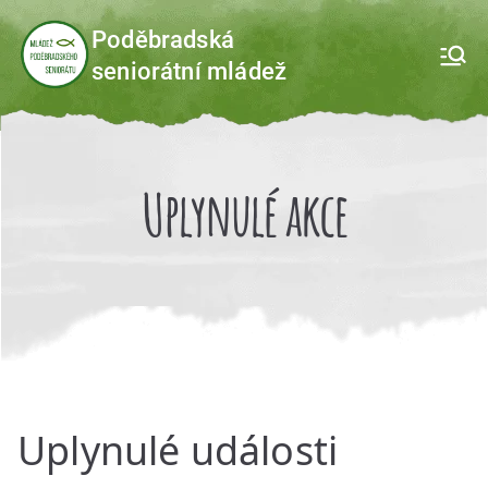
Přeskočit
Poděbradská
na
seniorátní mládež
obsah
Uplynulé akce
Uplynulé události