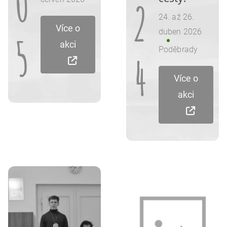
0
2
24. až 26.
Více o
duben 2026
5
akci
Poděbrady
4
Více o
akci