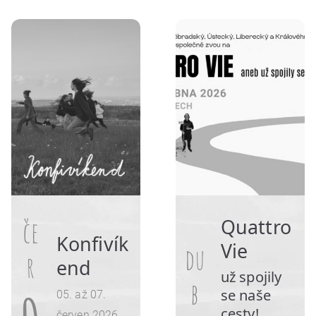
če
Quattro
Konfivík
Vie
du
r
end
už spojily
b
se naše
05. až 07.
cesty!
červen 2026