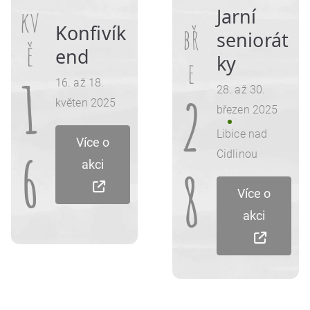
kv
Jarní
Konfivík
bř
seniorát
ě
end
ky
e
1
16. až 18.
28. až 30.
2
květen 2025
březen 2025
Libice nad
Více o
6
Cidlinou
akci
8
Více o
akci