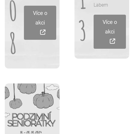
0
Labem
Více o
3
Více o
akci
8
akci