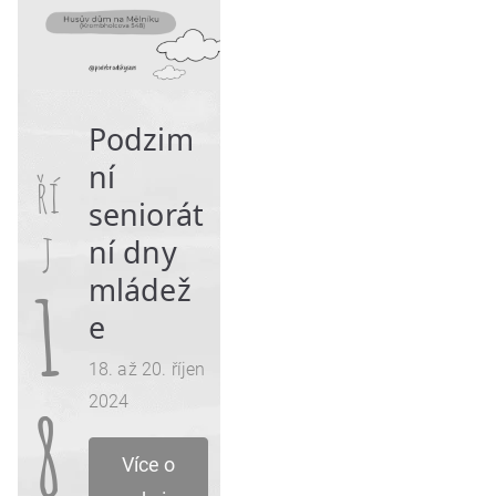
Podzim
ní
ří
seniorát
j
ní dny
mládež
1
e
18. až 20. říjen
2024
8
Více o