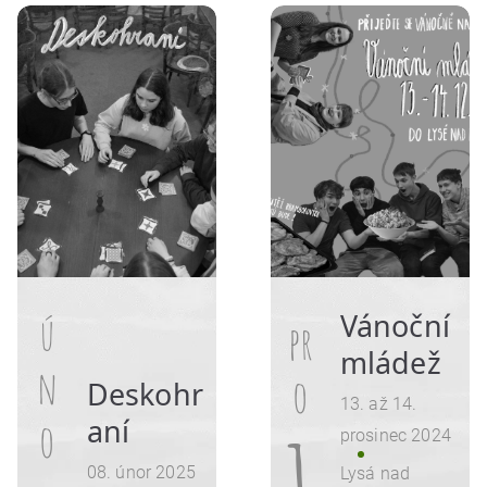
ú
Vánoční
pr
mládež
n
o
Deskohr
13. až 14.
aní
o
1
prosinec 2024
08. únor 2025
Lysá nad