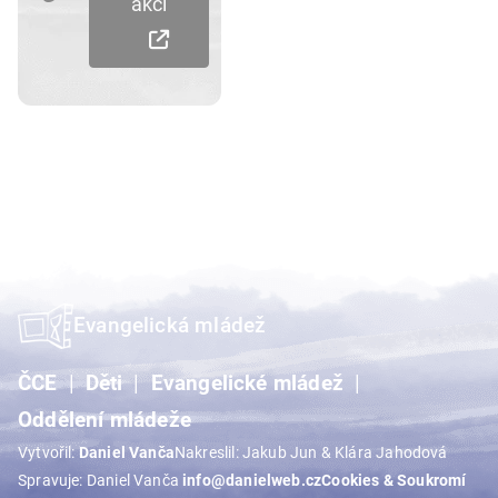
akci
Evangelická mládež
ČCE
Děti
Evangelické mládež
Oddělení mládeže
Vytvořil:
Daniel Vanča
Nakreslil: Jakub Jun & Klára Jahodová
Spravuje: Daniel Vanča
info@danielweb.cz
Cookies & Soukromí