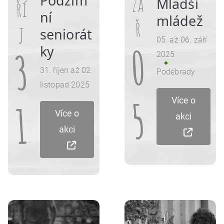
Podzim
zá
Mladší
ří
ní
mládež
ř
j
seniorát
05. až 06. září
0
ky
3
2025
31. říjen až 02.
Poděbrady
listopad 2025
5
Více o
1
Více o
akci
akci