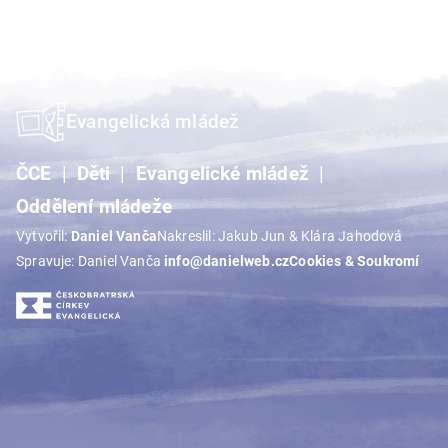
příspěvek
Evangelická mládež
ČCE
Děti
Evangelické mládež
Oddělení mládeže
Vytvořil:
Daniel Vanča
Nakreslil: Jakub Jun & Klára Jahodová
Spravuje: Daniel Vanča
info@danielweb.cz
Cookies & Soukromí