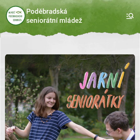
Přeskočit
Poděbradská
na
seniorátní mládež
obsah