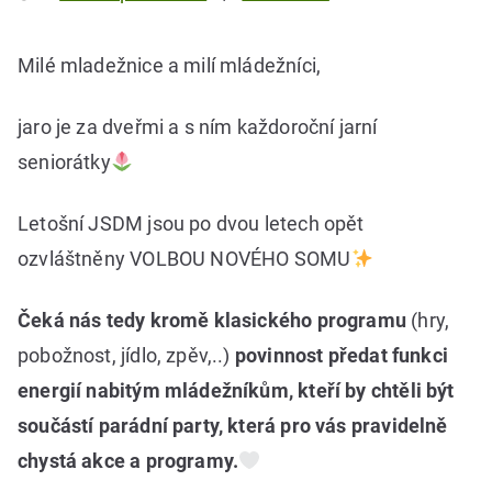
Milé mladežnice a milí mládežníci,
jaro je za dveřmi a s ním každoroční jarní
seniorátky
Letošní JSDM jsou po dvou letech opět
ozvláštněny VOLBOU NOVÉHO SOMU
Čeká nás tedy kromě klasického programu
(hry,
pobožnost, jídlo, zpěv,..)
povinnost předat funkci
energií nabitým mládežníkům, kteří by chtěli být
součástí parádní party, která pro vás pravidelně
chystá akce a programy.