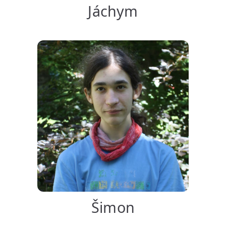
Jáchym
Šimon