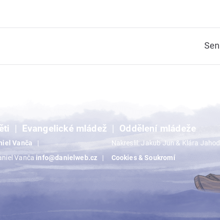
Seni
ěti
Evangelické mládež
Oddělení mládeže
niel Vanča
Nakreslil: Jakub Jun & Klára Jaho
aniel Vanča
info@danielweb.cz
Cookies & Soukromí