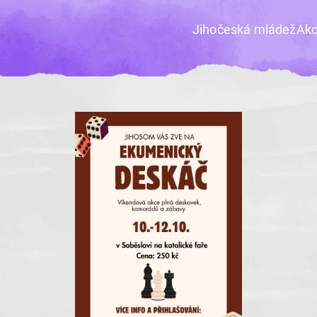
Jihočeská mládež
Ak