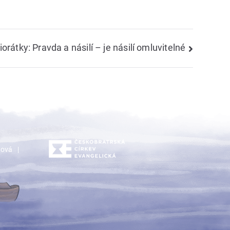
orátky: Pravda a násilí – je násilí omluvitelné
dová