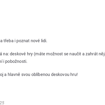
a třeba i poznat nové lidi.
á na: deskové hry (máte možnost se naučit a zahrát něj
í i pobožnosti.
j a hlavně svou oblíbenou deskovou hru!
025