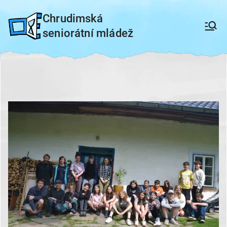
Přeskočit
Chrudimská
na
seniorátní mládež
obsah