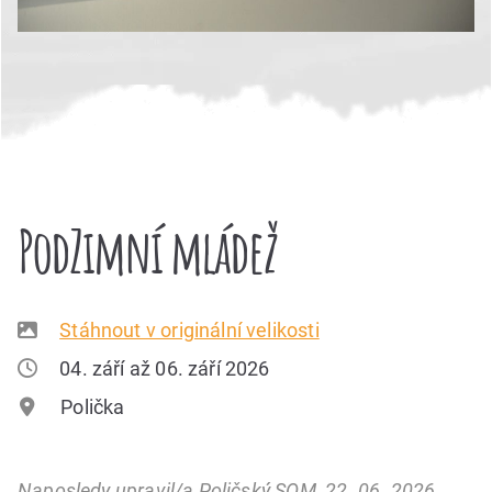
PodZimní mládež
Stáhnout v originální velikosti
04. září až 06. září 2026
Polička
Naposledy upravil/a Poličský SOM, 22. 06. 2026