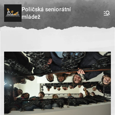
Přeskočit
Poličská seniorátní
na
mládež
obsah