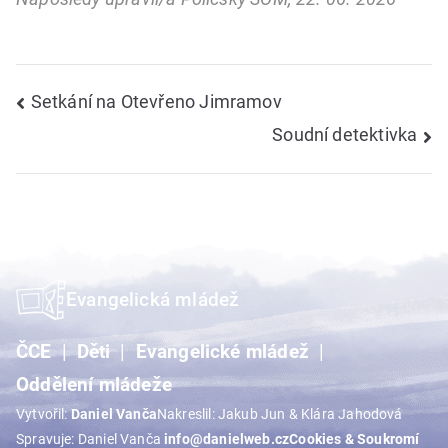
Navigace
Setkání na Otevřeno Jimramov
Soudní detektivka
pro
příspěvek
Evangelická mládež
ČCE
Děti
Evangelické mládež
Oddělení mládeže
Vytvořil:
Daniel Vanča
Nakreslil: Jakub Jun & Klára Jahodová
Spravuje: Daniel Vanča
info@danielweb.cz
Cookies & Soukromí