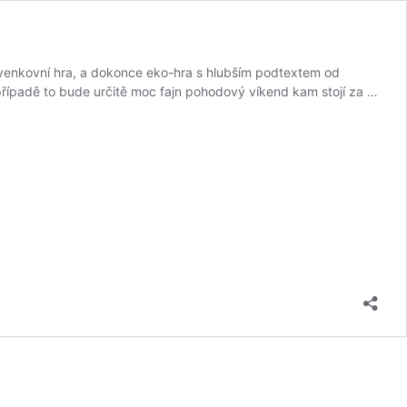
 venkovní hra, a dokonce eko-hra s hlubším podtextem od
 případě to bude určitě moc fajn pohodový víkend kam stojí za …