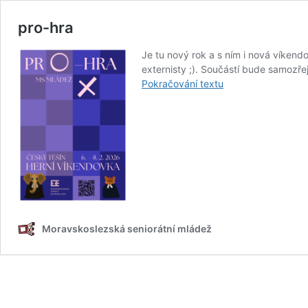
pro-hra
Je tu nový rok a s ním i nová víken
externisty ;). Součástí bude samozře
pro-
Pokračování textu
hra
Moravskoslezská seniorátní mládež