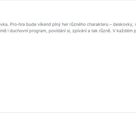
dovka. Pro-hra bude víkend plný her různého charakteru – deskovky,
jmě i duchovní program, povídání si, zpívání a tak různě. V každém