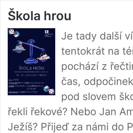
Škola hrou
Je tady další 
tentokrát na t
pochází z řečt
čas, odpočinek.
pod slovem ško
řekli řekové? Nebo Jan A
Ježíš? Přijeď za námi do 